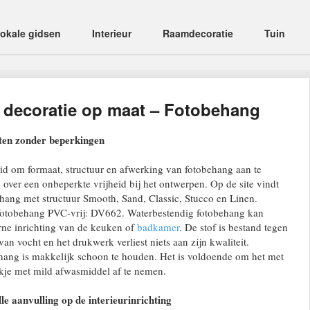
okale gidsen
Interieur
Raamdecoratie
Tuin
decoratie op maat – Fotobehang
chten zonder beperkingen
id om formaat, structuur en afwerking van fotobehang aan te
over een onbeperkte vrijheid bij het ontwerpen. Op de site vindt
hang met structuur Smooth, Sand, Classic, Stucco en Linen.
fotobehang PVC-vrij: DV662. Waterbestendig fotobehang kan
ne inrichting van de keuken of
badkamer
. De stof is bestand tegen
an vocht en het drukwerk verliest niets aan zijn kwaliteit.
hang is makkelijk schoon te houden. Het is voldoende om het met
ekje met mild afwasmiddel af te nemen.
 aanvulling op de interieurinrichting