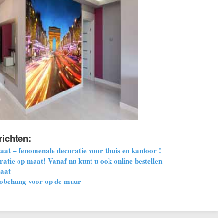
richten:
at – fenomenale decoratie voor thuis en kantoor !
atie op maat! Vanaf nu kunt u ook online bestellen.
aat
tobehang voor op de muur