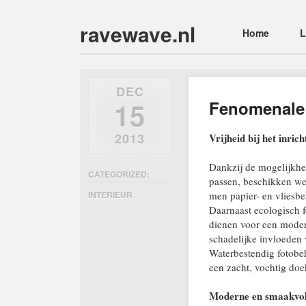
ravewave.nl
Main menu
Skip
Home
L
to
content
DEC
15
Fenomenale 
2013
Vrijheid bij het inri
Dankzij de mogelijkhe
CATEGORIZED:
passen, beschikken we 
men papier- en vliesbe
INTERIEUR
Daarnaast ecologisch 
dienen voor een moder
schadelijke invloeden v
Waterbestendig fotobe
een zacht, vochtig do
Moderne en smaakvolle