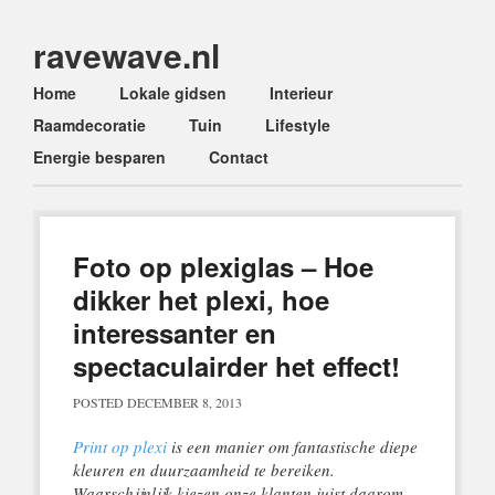
ravewave.nl
Main menu
Skip
Home
Lokale gidsen
Interieur
to
Raamdecoratie
Tuin
Lifestyle
content
Energie besparen
Contact
Foto op plexiglas – Hoe
dikker het plexi, hoe
interessanter en
spectaculairder het effect!
POSTED
DECEMBER 8, 2013
Print op plexi
is een manier om fantastische diepe
kleuren en duurzaamheid te bereiken.
Waarschijnlijk kiezen onze klanten juist daarom