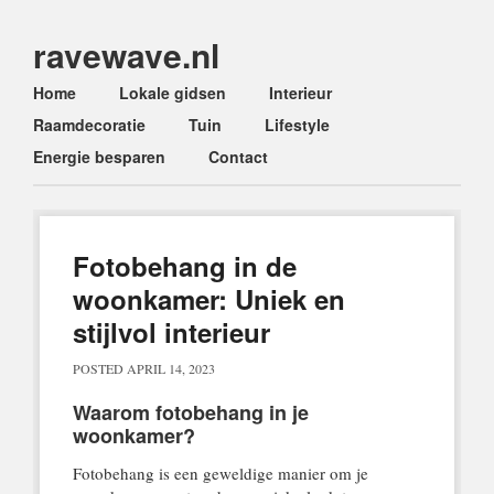
ravewave.nl
Main menu
Skip
Home
Lokale gidsen
Interieur
to
Raamdecoratie
Tuin
Lifestyle
content
Energie besparen
Contact
Fotobehang in de
woonkamer: Uniek en
stijlvol interieur
POSTED
APRIL 14, 2023
Waarom fotobehang in je
woonkamer?
Fotobehang is een geweldige manier om je