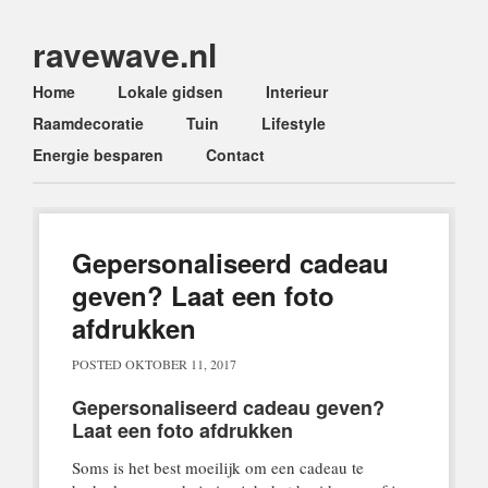
ravewave.nl
Main menu
Skip
Home
Lokale gidsen
Interieur
to
Raamdecoratie
Tuin
Lifestyle
content
Energie besparen
Contact
Gepersonaliseerd cadeau
geven? Laat een foto
afdrukken
POSTED
OKTOBER 11, 2017
Gepersonaliseerd cadeau geven?
Laat een foto afdrukken
Soms is het best moeilijk om een cadeau te