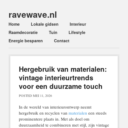
ravewave.nl
Main menu
Skip
Home
Lokale gidsen
Interieur
to
Raamdecoratie
Tuin
Lifestyle
content
Energie besparen
Contact
Hergebruik van materialen:
vintage interieurtrends
voor een duurzame touch
POSTED
MEI 11, 2026
In de wereld van interieurontwerp neemt
hergebruik en recyclen van
materialen
een steeds
prominentere plaats in. Met als doel om
duurzaamheid te combineren met stijl, zijn vintage