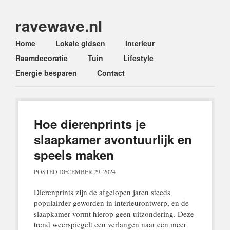
ravewave.nl
Main menu
Skip
Home
Lokale gidsen
Interieur
to
Raamdecoratie
Tuin
Lifestyle
content
Energie besparen
Contact
Hoe dierenprints je
slaapkamer avontuurlijk en
speels maken
POSTED
DECEMBER 29, 2024
Dierenprints zijn de afgelopen jaren steeds
populairder geworden in interieurontwerp, en de
slaapkamer vormt hierop geen uitzondering. Deze
trend weerspiegelt een verlangen naar een meer