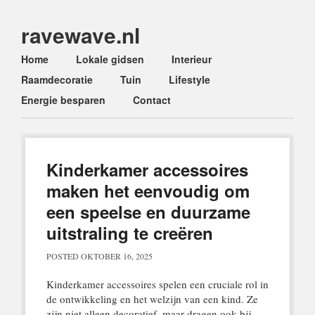
ravewave.nl
Main menu
Skip
Home
Lokale gidsen
Interieur
to
Raamdecoratie
Tuin
Lifestyle
content
Energie besparen
Contact
Kinderkamer accessoires
maken het eenvoudig om
een speelse en duurzame
uitstraling te creëren
POSTED
OKTOBER 16, 2025
Kinderkamer accessoires spelen een cruciale rol in
de ontwikkeling en het welzijn van een kind. Ze
zijn niet alleen decoratief, maar dragen ook bij