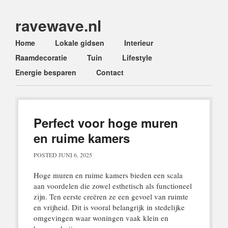
ravewave.nl
Main menu
Skip
Home
Lokale gidsen
Interieur
to
Raamdecoratie
Tuin
Lifestyle
content
Energie besparen
Contact
Perfect voor hoge muren
en ruime kamers
POSTED
JUNI 6, 2025
Hoge muren en ruime kamers bieden een scala
aan voordelen die zowel esthetisch als functioneel
zijn. Ten eerste creëren ze een gevoel van ruimte
en vrijheid. Dit is vooral belangrijk in stedelijke
omgevingen waar woningen vaak klein en