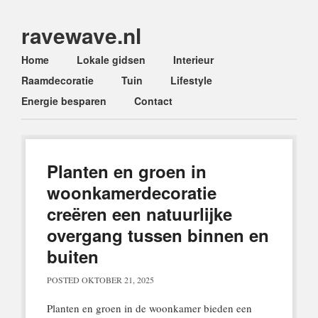
ravewave.nl
Main menu
Skip
Home
Lokale gidsen
Interieur
to
Raamdecoratie
Tuin
Lifestyle
content
Energie besparen
Contact
Planten en groen in
woonkamerdecoratie
creëren een natuurlijke
overgang tussen binnen en
buiten
POSTED
OKTOBER 21, 2025
Planten en groen in de woonkamer bieden een