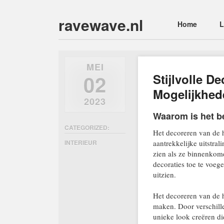
ravewave.nl
Main menu
Skip
Home
L
to
content
MEI
02
Stijlvolle D
Mogelijkhed
2023
Waarom is het be
CATEGORIZED:
Het decoreren van de h
INTERIEUR
aantrekkelijke uitstral
zien als ze binnenkomen
decoraties toe te voege
uitzien.
Het decoreren van de h
maken. Door verschill
unieke look creëren di