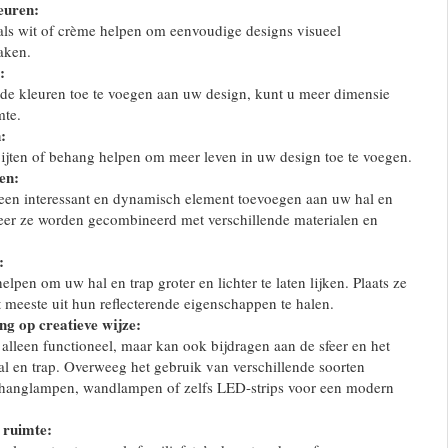
euren:
als wit of crème helpen om eenvoudige designs visueel
aken.
:
de kleuren toe te voegen aan uw design, kunt u meer dimensie
mte.
:
pijten of behang helpen om meer leven in uw design toe te voegen.
en:
een interessant en dynamisch element toevoegen aan uw hal en
eer ze worden gecombineerd met verschillende materialen en
:
lpen om uw hal en trap groter en lichter te laten lijken. Plaats ze
t meeste uit hun reflecterende eigenschappen te halen.
ng op creatieve wijze:
t alleen functioneel, maar kan ook bijdragen aan de sfeer en het
hal en trap. Overweeg het gebruik van verschillende soorten
s hanglampen, wandlampen of zelfs LED-strips voor een modern
 ruimte: