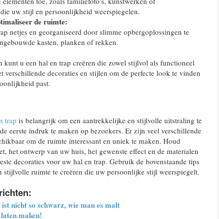
 elementen toe, zoals familiefoto’s, kunstwerken of
die uw stijl en persoonlijkheid weerspiegelen.
timaliseer de ruimte:
ap netjes en georganiseerd door slimme opbergoplossingen te
ingebouwde kasten, planken of rekken.
 kunt u een hal en trap creëren die zowel stijlvol als functioneel
t verschillende decoraties en stijlen om de perfecte look te vinden
oonlijkheid past.
n trap
is belangrijk om een aantrekkelijke en stijlvolle uitstraling te
e eerste indruk te maken op bezoekers. Er zijn veel verschillende
schikbaar om de ruimte interessant en uniek te maken. Houd
, het ontwerp van uw huis, het gewenste effect en de materialen
beste decoraties voor uw hal en trap. Gebruik de bovenstaande tips
stijlvolle ruimte te creëren die uw persoonlijke stijl weerspiegelt.
richten:
st nicht so schwarz, wie man es malt
 laten maken!