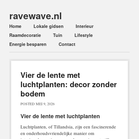
ravewave.nl
Main menu
Skip
Home
Lokale gidsen
Interieur
to
Raamdecoratie
Tuin
Lifestyle
content
Energie besparen
Contact
Vier de lente met
luchtplanten: decor zonder
bodem
POSTED
MEI 9, 2026
Vier de lente met luchtplanten
Luchtplanten, of Tillandsia, zijn een fascinerende
en onderhoudsvriendelijke manier om