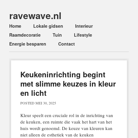
ravewave.nl
Main menu
Skip
Home
Lokale gidsen
Interieur
to
Raamdecoratie
Tuin
Lifestyle
content
Energie besparen
Contact
Keukeninrichting begint
met slimme keuzes in kleur
en licht
POSTED
MEI 30, 2025
Kleur speelt een cruciale rol in de inrichting van
de keuken, een ruimte die vaak het hart van het
huis wordt genoemd. De keuze van kleuren kan
niet alleen de esthetiek van de keuken