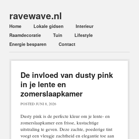
ravewave.nl
Main menu
Skip
Home
Lokale gidsen
Interieur
to
Raamdecoratie
Tuin
Lifestyle
content
Energie besparen
Contact
De invloed van dusty pink
in je lente en
zomerslaapkamer
POSTED
JUNI 8, 2026
Dusty pink is de perfecte kleur om je lente- en
zomerslaapkamer een frisse, kustachtige
uitstraling te geven. Deze zachte, poederige tint
voegt een vleugje zachtheid en elegantie toe aan