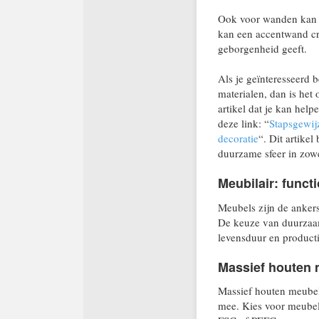
Ook voor wanden kan 
kan een accentwand cr
geborgenheid geeft.
Als je geïnteresseerd
materialen, dan is het
artikel dat je kan help
deze link: “
Stapsgewij
decoratie
“. Dit artike
duurzame sfeer in zowe
Meubilair: funct
Meubels zijn de anker
De keuze van duurzaam 
levensduur en product
Massief houten
Massief houten meubel
mee. Kies voor meubel