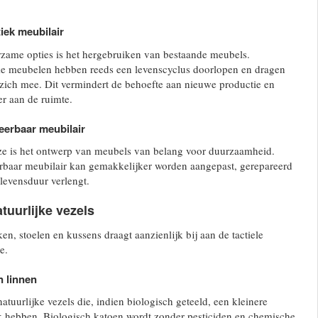
ek meubilair
zame opties is het hergebruiken van bestaande meubels.
e meubelen hebben reeds een levenscyclus doorlopen en dragen
 zich mee. Dit vermindert de behoefte aan nieuwe productie en
er aan de ruimte.
erbaar meubilair
ze is het ontwerp van meubels van belang voor duurzaamheid.
baar meubilair kan gemakkelijker worden aangepast, gerepareerd
levensduur verlengt.
tuurlijke vezels
n, stoelen en kussens draagt aanzienlijk bij aan de tactiele
e.
n linnen
atuurlijke vezels die, indien biologisch geteeld, een kleinere
k hebben. Biologisch katoen wordt zonder pesticiden en chemische