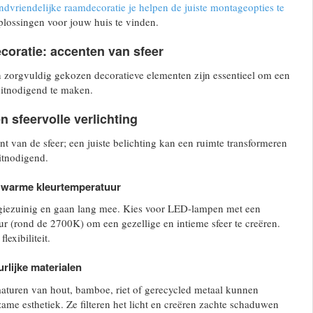
ndvriendelijke raamdecoratie je helpen de juiste montageopties te
plossingen voor jouw huis te vinden.
ecoratie: accenten van sfeer
en zorgvuldig gekozen decoratieve elementen zijn essentieel om een
tnodigend te maken.
n sfeervolle verlichting
ent van de sfeer; een juiste belichting kan een ruimte transformeren
itnodigend.
t warme kleurtemperatuur
giezuinig en gaan lang mee. Kies voor LED-lampen met een
 (rond de 2700K) om een gezellige en intieme sfeer te creëren.
lexibiliteit.
rlijke materialen
uren van hout, bamboe, riet of gerecycled metaal kunnen
ame esthetiek. Ze filteren het licht en creëren zachte schaduwen