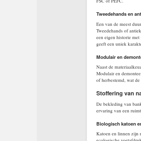
FSC of PEFC.
Tweedehands en anti
Een van de meest duur
Tweedehands of antiek
een eigen historie met
geeft een uniek karakt
Modulair en demonte
Naast de materiaalkeu
Modulair en demonteer
of herbestemd, wat de 
Stoffering van na
De bekleding van banke
ervaring van een ruimt
Biologisch katoen e
Katoen en linnen zijn n
ecologische voetafdru