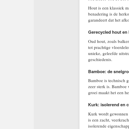
Hout is een klassiek m
benadering is de herko
garandeert dat het afk
Gerecycled hout en 
Oud hout, zoals balke
tot prachtige vloerdel
unieke, geleefde uitstra
geschiedenis.
Bamboe: de snelgroe
Bamboe is technisch ge
zeer sterk is. Bamboe 
groei maakt het een h
Kurk: isolerend en 
Kurk wordt gewonnen u
is een zacht, veerkrac
isolerende eigenschapp