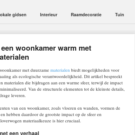
okale gidsen
Interieur
Raamdecoratie
Tuin
e een woonkamer warm met
terialen
n woonkamer met duurzame
materialen
biedt mogelijkheden voor
aaiing als ecologische verantwoordelijkheid. Dit artikel bespreekt
n materialen die bijdragen aan een warme sfeer, terwijl de impact
inimaliseerd. Van de structurele elementen tot de kleinste details,
drage leveren.
enten van een woonkamer, zoals vloeren en wanden, vormen de
 en hebben daardoor de grootste impact op de sfeer en
overwogen materiaalkeuze is hier cruciaal.
met een verhaal