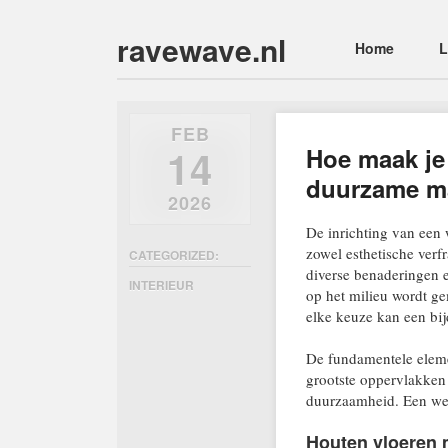
ravewave.nl
Main menu
Skip
Home
L
to
content
FEB
14
Hoe maak j
duurzame ma
2026
De inrichting van ee
zowel esthetische verfr
CATEGORIZED:
diverse benaderingen e
INTERIEUR
op het milieu wordt gem
elke keuze kan een bij
De fundamentele elem
grootste oppervlakken
duurzaamheid. Een wel
Houten vloeren 