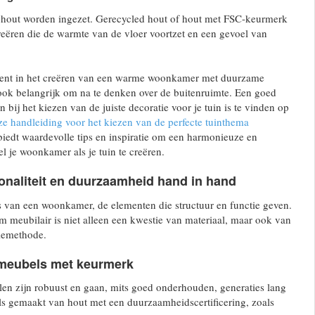
hout worden ingezet. Gerecycled hout of hout met FSC-keurmerk
eëren die de warmte van de vloer voortzet en een gevoel van
 bent in het creëren van een warme woonkamer met duurzame
 ook belangrijk om na te denken over de buitenruimte. Een goed
en bij het kiezen van de juiste decoratie voor je tuin is te vinden op
ze handleiding voor het kiezen van de perfecte tuinthema
l biedt waardevolle tips en inspiratie om een harmonieuze en
l je woonkamer als je tuin te creëren.
ionaliteit en duurzaamheid hand in hand
s van een woonkamer, de elementen die structuur en functie geven.
meubilair is niet alleen een kwestie van materiaal, maar ook van
iemethode.
 meubels met keurmerk
en zijn robuust en gaan, mits goed onderhouden, generaties lang
s gemaakt van hout met een duurzaamheidscertificering, zoals