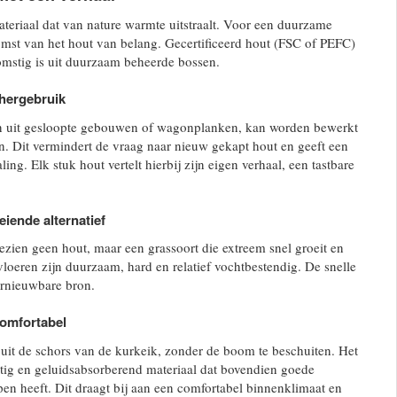
ateriaal dat van nature warmte uitstraalt. Voor een duurzame
mst van het hout van belang. Gecertificeerd hout (FSC of PEFC)
omstig is uit duurzaam beheerde bossen.
hergebruik
n uit gesloopte gebouwen of wagonplanken, kan worden bewerkt
en. Dit vermindert de vraag naar nieuw gekapt hout en geeft een
ling. Elk stuk hout vertelt hierbij zijn eigen verhaal, een tastbare
iende alternatief
zien geen hout, maar een grassoort die extreem snel groeit en
vloeren zijn duurzaam, hard en relatief vochtbestendig. De snelle
ernieuwbare bron.
comfortabel
it de schors van de kurkeik, zonder de boom te beschuiten. Het
htig en geluidsabsorberend materiaal dat bovendien goede
en heeft. Dit draagt bij aan een comfortabel binnenklimaat en