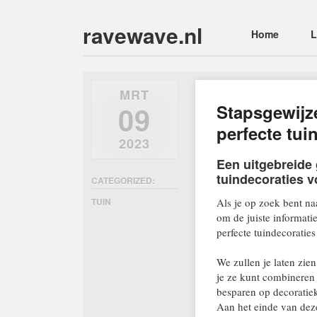
ravewave.nl
Main menu
Skip
Home
L
to
content
MRT
09
Stapsgewijz
perfecte tui
2023
Een uitgebreide 
tuindecoraties v
CATEGORIZED:
TUIN
Als je op zoek bent naa
om de juiste informati
perfecte tuindecoraties
We zullen je laten zie
je ze kunt combineren 
besparen op decoratiek
Aan het einde van deze