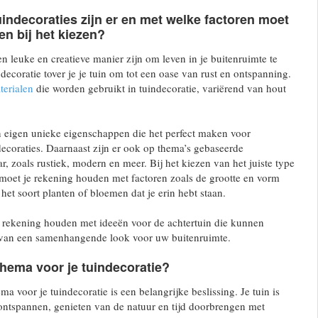
indecoraties zijn er en met welke factoren moet
n bij het kiezen?
en leuke en creatieve manier zijn om leven in je buitenruimte te
decoratie tover je je tuin om tot een oase van rust en ontspanning.
terialen
die worden gebruikt in tuindecoratie, variërend van hout
jn eigen unieke eigenschappen die het perfect maken voor
decoraties. Daarnaast zijn er ook op thema’s gebaseerde
r, zoals rustiek, modern en meer. Bij het kiezen van het juiste type
, moet je rekening houden met factoren zoals de grootte en vorm
het soort planten of bloemen dat je erin hebt staan.
rekening houden met ideeën voor de achtertuin die kunnen
n van een samenhangende look voor uw buitenruimte.
thema voor je tuindecoratie?
a voor je tuindecoratie is een belangrijke beslissing. Je tuin is
ontspannen, genieten van de natuur en tijd doorbrengen met