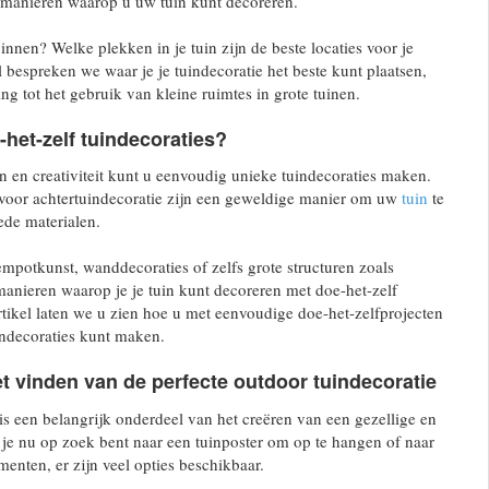
e manieren waarop u uw tuin kunt decoreren.
nnen? Welke plekken in je tuin zijn de beste locaties voor je
el bespreken we waar je je tuindecoratie het beste kunt plaatsen,
g tot het gebruik van kleine ruimtes in grote tuinen.
het-zelf tuindecoraties?
en en creativiteit kunt u eenvoudig unieke tuindecoraties maken.
 voor achtertuindecoratie zijn een geweldige manier om uw
tuin
te
ede materialen.
mpotkunst, wanddecoraties of zelfs grote structuren zoals
 manieren waarop je je tuin kunt decoreren met doe-het-zelf
artikel laten we u zien hoe u met eenvoudige doe-het-zelfprojecten
indecoraties kunt maken.
t vinden van de perfecte outdoor tuindecoratie
is een belangrijk onderdeel van het creëren van een gezellige en
f je nu op zoek bent naar een tuinposter om op te hangen of naar
menten, er zijn veel opties beschikbaar.