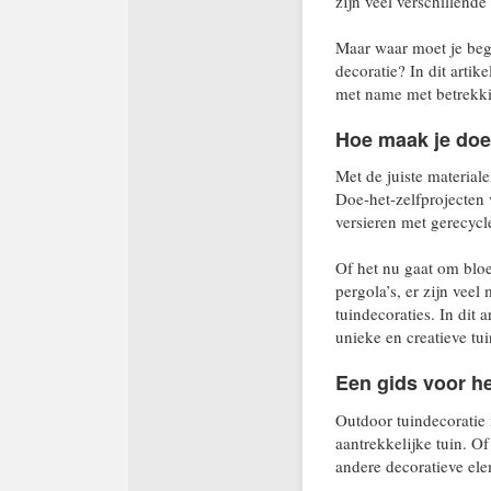
zijn veel verschillend
Maar waar moet je begi
decoratie? In dit artik
met name met betrekkin
Hoe maak je doe-
Met de juiste material
Doe-het-zelfprojecten
versieren met gerecycl
Of het nu gaat om bloe
pergola’s, er zijn veel
tuindecoraties. In dit 
unieke en creatieve tu
Een gids voor he
Outdoor tuindecoratie 
aantrekkelijke tuin. O
andere decoratieve ele