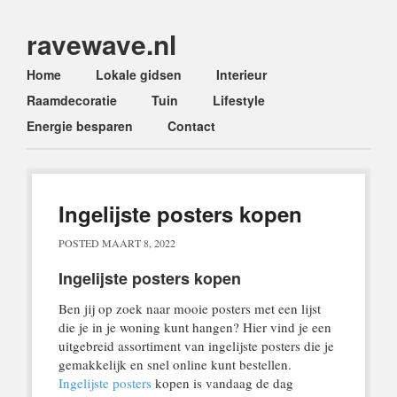
ravewave.nl
Main menu
Skip
Home
Lokale gidsen
Interieur
to
Raamdecoratie
Tuin
Lifestyle
content
Energie besparen
Contact
Ingelijste posters kopen
POSTED
MAART 8, 2022
Ingelijste posters kopen
Ben jij op zoek naar mooie posters met een lijst
die je in je woning kunt hangen? Hier vind je een
uitgebreid assortiment van ingelijste posters die je
gemakkelijk en snel online kunt bestellen.
Ingelijste posters
kopen is vandaag de dag