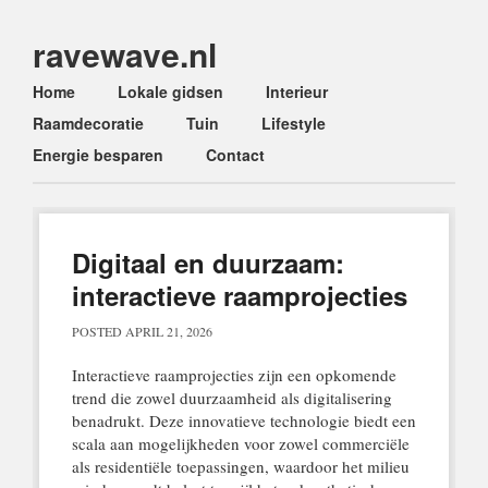
ravewave.nl
Main menu
Skip
Home
Lokale gidsen
Interieur
to
Raamdecoratie
Tuin
Lifestyle
content
Energie besparen
Contact
Digitaal en duurzaam:
interactieve raamprojecties
POSTED
APRIL 21, 2026
Interactieve raamprojecties zijn een opkomende
trend die zowel duurzaamheid als digitalisering
benadrukt. Deze innovatieve technologie biedt een
scala aan mogelijkheden voor zowel commerciële
als residentiële toepassingen, waardoor het milieu