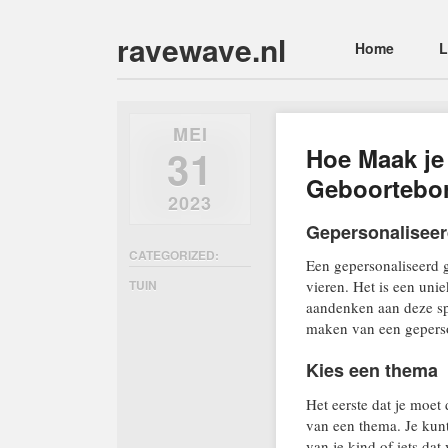
ravewave.nl
Main menu
Skip
Home
L
to
content
MEI
31
Hoe Maak je
Geboortebor
2023
Gepersonalisee
CATEGORIZED:
Een gepersonaliseerd 
TUIN
vieren. Het is een uni
aandenken aan deze spe
maken van een geperson
Kies een thema
Het eerste dat je moet
van een thema. Je kunt
van je kind of iets dat