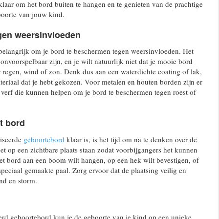
klaar om het bord buiten te hangen en te genieten van de prachtige
boorte van jouw kind.
gen weersinvloeden
t belangrijk om je bord te beschermen tegen weersinvloeden. Het
nvoorspelbaar zijn, en je wilt natuurlijk niet dat je mooie bord
regen, wind of zon. Denk dus aan een waterdichte coating of lak,
teriaal dat je hebt gekozen. Voor metalen en houten borden zijn er
f verf die kunnen helpen om je bord te beschermen tegen roest of
t bord
liseerde
geboortebord
klaar is, is het tijd om na te denken over de
et op een zichtbare plaats staan zodat voorbijgangers het kunnen
et bord aan een boom wilt hangen, op een hek wilt bevestigen, of
peciaal gemaakte paal. Zorg ervoor dat de plaatsing veilig en
ind en storm.
erd geboortebord kun je de geboorte van je kind op een unieke