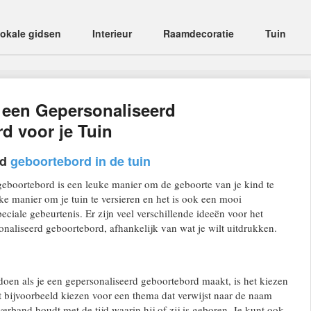
okale gidsen
Interieur
Raamdecoratie
Tuin
 een Gepersonaliseerd
d voor je Tuin
rd
geboortebord in de tuin
geboortebord is een leuke manier om de geboorte van je kind te
eke manier om je tuin te versieren en het is ook een mooi
ciale gebeurtenis. Er zijn veel verschillende ideeën voor het
aliseerd geboortebord, afhankelijk van wat je wilt uitdrukken.
 doen als je een gepersonaliseerd geboortebord maakt, is het kiezen
 bijvoorbeeld kiezen voor een thema dat verwijst naar de naam
 verband houdt met de tijd waarin hij of zij is geboren. Je kunt ook